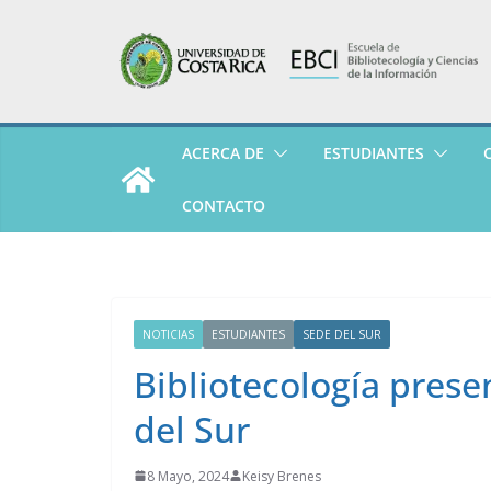
Skip
to
content
ACERCA DE
ESTUDIANTES
CONTACTO
NOTICIAS
ESTUDIANTES
SEDE DEL SUR
Bibliotecología prese
del Sur
8 Mayo, 2024
Keisy Brenes